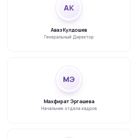
АК
Аваз Кулдошев
Генеральный Директор
МЭ
Махфират Эргашева
Начальник отдела кадров